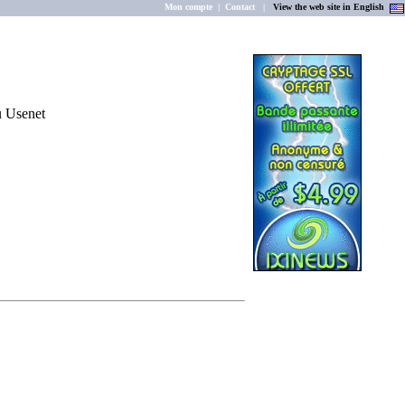
Mon compte
|
Contact
|
View the web site in English
u Usenet