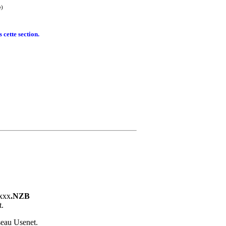
e)
 cette section.
xxxx
.NZB
t.
éseau Usenet.