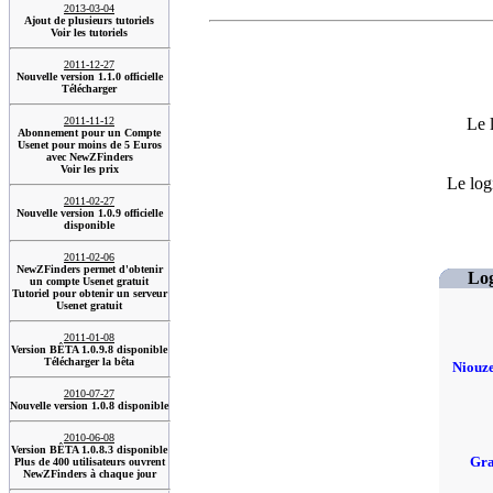
2013-03-04
Ajout de plusieurs tutoriels
Voir les tutoriels
2011-12-27
Nouvelle version 1.1.0 officielle
Télécharger
2011-11-12
Le 
Abonnement pour un Compte
Usenet pour moins de 5 Euros
avec NewZFinders
Voir les prix
Le log
2011-02-27
Nouvelle version 1.0.9 officielle
disponible
2011-02-06
NewZFinders permet d'obtenir
Log
un compte Usenet gratuit
Tutoriel pour obtenir un serveur
Usenet gratuit
2011-01-08
Version BÊTA 1.0.9.8 disponible
Télécharger la bêta
Niouz
2010-07-27
Nouvelle version 1.0.8 disponible
2010-06-08
Version BÊTA 1.0.8.3 disponible
Gra
Plus de 400 utilisateurs ouvrent
NewZFinders à chaque jour