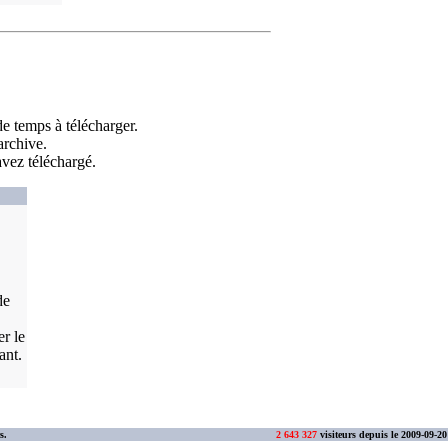
e temps à télécharger.
'archive.
avez téléchargé.
de
er le
ant.
s.
2 643 327
visiteurs depuis le 2009-09-20