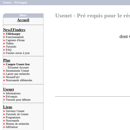
Usenet
>
Pré-requis
Usenet - Pré requis pour le r
Menu
Accueil
NewZFinders
●
Télécharger
dont 
●
Fonctionnalités
●
Captures d'écran
●
Vidéos
●
Tutoriels
●
FAQ
●
Futures mises à jour
Plus
●
Compte Usenet free
- XSusenet Account
●
Abonnement Usenet
●
Lancer une recherche
●
NiouzeFire+
●
Nouveautés référencées
Usenet
●
Informations
●
Pré-requis
●
Tutoriel pour débuter
Liens
●
Serveurs Usenet
●
Tutoriels de Usenet
●
Programmes
●
Nouveautés
●
Moteur de recherche
●
Affiliation