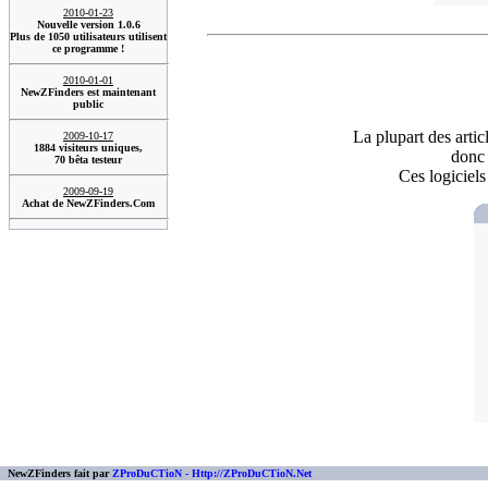
2010-01-23
Nouvelle version 1.0.6
Plus de 1050 utilisateurs utilisent
ce programme !
2010-01-01
NewZFinders est maintenant
public
La plupart des arti
2009-10-17
1884 visiteurs uniques,
donc 
70 bêta testeur
Ces logiciels
2009-09-19
Achat de NewZFinders.Com
NewZFinders fait par
ZProDuCTioN - Http://ZProDuCTioN.Net