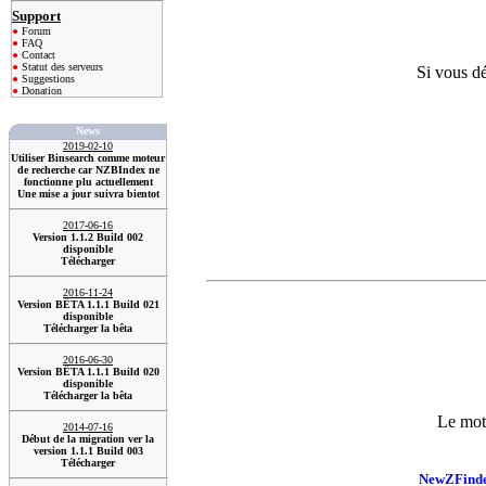
Support
●
Forum
●
FAQ
●
Contact
●
Statut des serveurs
Si vous dé
●
Suggestions
●
Donation
News
2019-02-10
Utiliser Binsearch comme moteur
de recherche car NZBIndex ne
fonctionne plu actuellement
Une mise a jour suivra bientot
2017-06-16
Version 1.1.2 Build 002
disponible
Télécharger
2016-11-24
Version BÊTA 1.1.1 Build 021
disponible
Télécharger la bêta
2016-06-30
Version BÊTA 1.1.1 Build 020
disponible
Télécharger la bêta
Le mot
2014-07-16
Début de la migration ver la
version 1.1.1 Build 003
Télécharger
NewZFind