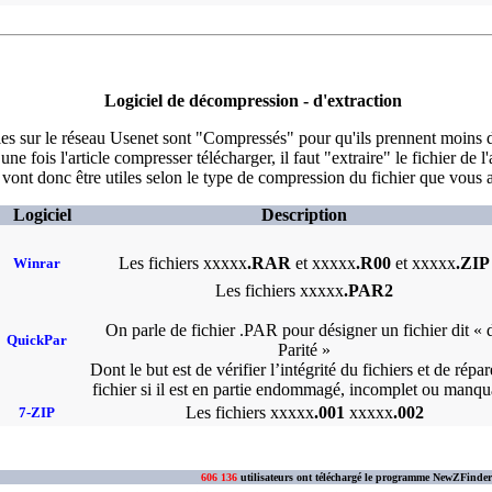
Logiciel de décompression - d'extraction
cles sur le réseau Usenet sont "Compressés" pour qu'ils prennent moins d
une fois l'article compresser télécharger, il faut "extraire" le fichier de l
 vont donc être utiles selon le type de compression du fichier que vous 
Logiciel
Description
Les fichiers xxxxx
.RAR
et xxxxx
.R00
et xxxxx
.ZIP
Winrar
Les fichiers xxxxx
.PAR2
On parle de fichier .PAR pour désigner un fichier dit « 
QuickPar
Parité »
Dont le but est de vérifier l’intégrité du fichiers et de répar
fichier si il est en partie endommagé, incomplet ou manqu
Les fichiers xxxxx
.001
xxxxx
.002
7-ZIP
606 136
utilisateurs ont téléchargé le programme NewZFinder