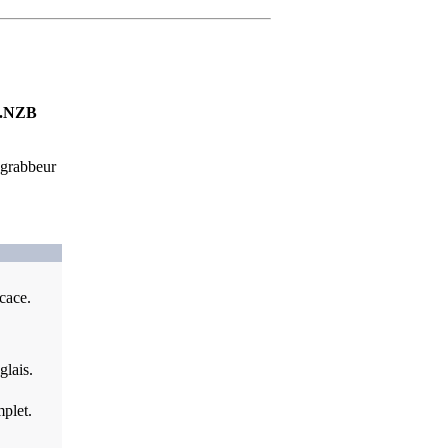
.NZB
 grabbeur
cace.
glais.
mplet.